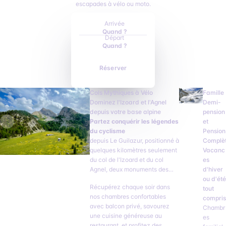
escapades à vélo ou moto.
Arrivée
Quand ?
Départ
Quand ?
Réserver
Cols Mythiques à Vélo
Famille
Dominez l'Izoard et l'Agnel
Demi-
depuis votre base alpine
pension
Partez conquérir les légendes
et
du cyclisme
Pension
depuis Le Guilazur, positionné à
Complè
quelques kilomètres seulement
Vacanc
du col de l'Izoard et du col
es
Agnel, deux monuments des
d'hiver
Alpes. Votre hôtel devient votre
ou d'été
Récupérez chaque soir dans
camp de base idéal pour
tout
nos chambres confortables
enchaîner les cols sans fatigue
compris
avec balcon privé, savourez
inutile.
Chambr
une cuisine généreuse au
es
restaurant, et profitez des