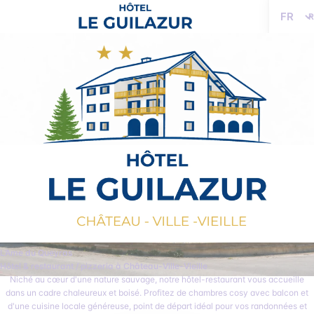
Langue
L’Ame du Queyras
Hôtel & restaurant / pizzeria à Château-Ville-Vieille
Niché au cœur d'une nature sauvage, notre hôtel-restaurant vous accueille
dans un cadre chaleureux et boisé. Profitez de chambres cosy avec balcon et
d'une cuisine locale généreuse, point de départ idéal pour vos randonnées et