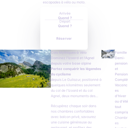
escapades à vélo ou moto.
Arrivée
Quand ?
Départ
Quand ?
Réserver
Cols Mythiques à Vélo
Famille
Dominez l'Izoard et l'Agnel
Demi-
depuis votre base alpine
pension
Partez conquérir les légendes
et
du cyclisme
Pension
depuis Le Guilazur, positionné à
Complè
quelques kilomètres seulement
Vacanc
du col de l'Izoard et du col
es
Agnel, deux monuments des
d'hiver
Alpes. Votre hôtel devient votre
ou d'été
Récupérez chaque soir dans
camp de base idéal pour
tout
nos chambres confortables
enchaîner les cols sans fatigue
compris
avec balcon privé, savourez
inutile.
Chambr
une cuisine généreuse au
es
restaurant, et profitez des