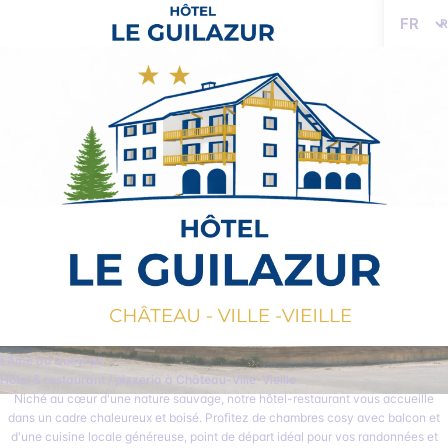
Langue
L’Ame du Queyras
Hôtel & restaurant / pizzeria à Château-Ville-Vieille
Niché au cœur d'une nature sauvage, notre hôtel-restaurant vous accueille
dans un cadre chaleureux et boisé. Profitez de chambres cosy avec balcon et
d'une cuisine locale généreuse, point de départ idéal pour vos randonnées et