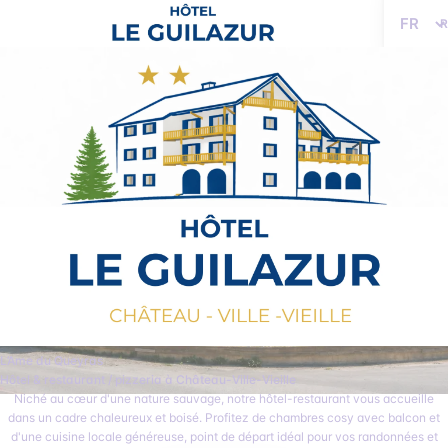
Langue
L’Ame du Queyras
Hôtel & restaurant / pizzeria à Château-Ville-Vieille
Niché au cœur d'une nature sauvage, notre hôtel-restaurant vous accueille
dans un cadre chaleureux et boisé. Profitez de chambres cosy avec balcon et
d'une cuisine locale généreuse, point de départ idéal pour vos randonnées et