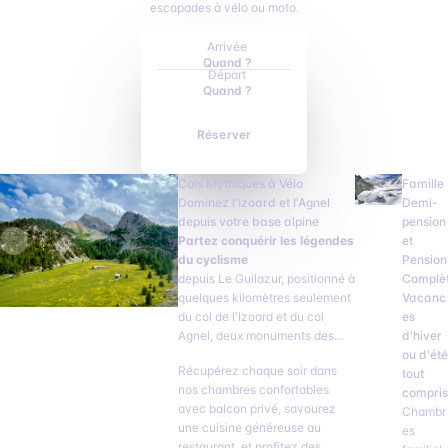
escapades à vélo ou moto.
Arrivée
Quand ?
Départ
Quand ?
Réserver
Cols Mythiques à Vélo
Famille
Dominez l'Izoard et l'Agnel
Demi-
depuis votre base alpine
pension
Partez conquérir les légendes
et
du cyclisme
Pension
depuis Le Guilazur, positionné à
Complè
quelques kilomètres seulement
Vacanc
du col de l'Izoard et du col
es
Agnel, deux monuments des
d'hiver
Alpes. Votre hôtel devient votre
ou d'été
Récupérez chaque soir dans
camp de base idéal pour
tout
nos chambres confortables
enchaîner les cols sans fatigue
compris
avec balcon privé, savourez
inutile.
Chambr
une cuisine généreuse au
es
restaurant, et profitez des