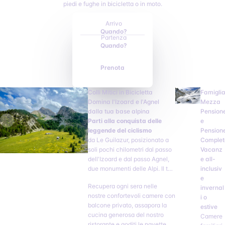
piedi e fughe in bicicletta o in moto.
Arrivo
Quando?
Partenza
Quando?
Prenota
Colli Mitici in Bicicletta
Famiglia
Domina l'Izoard e l'Agnel
Mezza
dalla tua base alpina
Pension
Parti alla conquista delle
e
leggende del ciclismo
Pension
da Le Guilazur, posizionato a
Complet
soli pochi chilometri dal passo
Vacanz
dell'Izoard e dal passo Agnel,
e all-
due monumenti delle Alpi. Il tuo
inclusiv
hotel diventa il campo base
e
Recupera ogni sera nelle
ideale per affrontare più passi
invernal
nostre confortevoli camere con
senza fatica inutile.
i o
balcone privato, assapora la
estive
cucina generosa del nostro
Camere
ristorante e goditi le navette