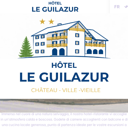
Lingua
L'Anima del Queyras
Hotel & ristorante / pizzeria a Château-Ville-Vieille
Immerso nel cuore di una natura selvaggia, il nostro hotel-ristorante vi accoglie
in un'atmosfera calda e boscosa. Godete di camere accoglienti con balcone e di
una cucina locale generosa, punto di partenza ideale per le vostre escursioni a